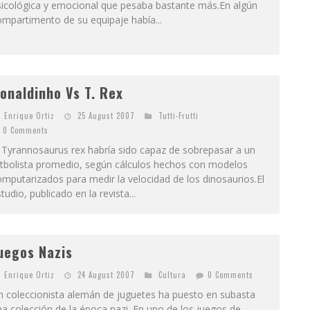
sicológica y emocional que pesaba bastante más.En algún
mpartimento de su equipaje había...
onaldinho Vs T. Rex
Enrique Ortiz
25 August 2007
Tutti-Frutti
0 Comments
 Tyrannosaurus rex habría sido capaz de sobrepasar a un
utbolista promedio, según cálculos hechos con modelos
mputarizados para medir la velocidad de los dinosaurios.El
tudio, publicado en la revista...
uegos Nazis
Enrique Ortiz
24 August 2007
Cultura
0 Comments
n coleccionista alemán de juguetes ha puesto en subasta
a colección de la época nazi. En uno de los juegos de