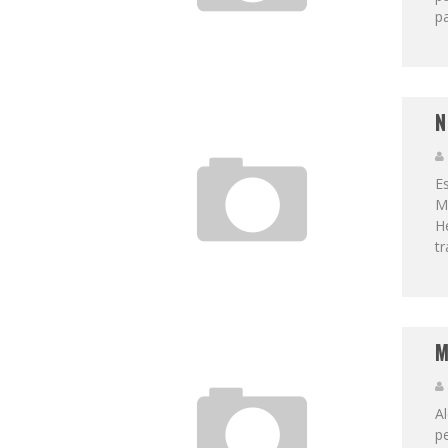
pa
N
Es
M
He
tr
M
Al
pe