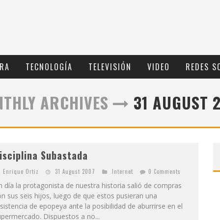
RA
TECNOLOGÍ­A
TELEVISIÓN
VIDEO
REDES S
THLY ARCHIVES
31 AUGUST 
isciplina Subastada
Enrique Ortiz
31 August 2007
Internet
0 Comments
 día la protagonista de nuestra historia salió de compras
n sus seis hijos, luego de que estos pusieran una
sistencia de epopeya ante la posibilidad de aburrirse en el
permercado. Dispuestos a no...