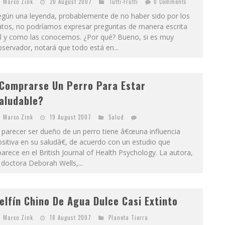
Marco Zink
20 August 2007
Tutti-Frutti
0 Comments
egún una leyenda, probablemente de no haber sido por los
atos, no podríamos expresar preguntas de manera escrita
al y como las conocemos. ¿Por qué? Bueno, si es muy
servador, notará que todo está en...
Comprarse Un Perro Para Estar
aludable?
Marco Zink
19 August 2007
Salud
 parecer ser dueño de un perro tiene â€œuna influencia
sitiva en su saludâ€, de acuerdo con un estudio que
arece en el British Journal of Health Psychology. La autora,
 doctora Deborah Wells,...
elfín Chino De Agua Dulce Casi Extinto
Marco Zink
18 August 2007
Planeta Tierra