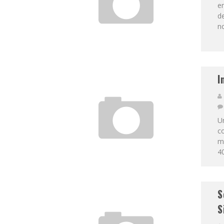
em
d
no
I
Un
c
mi
40
S
S