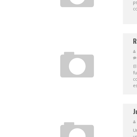
p
co
R
El
f
co
es
J
U
un