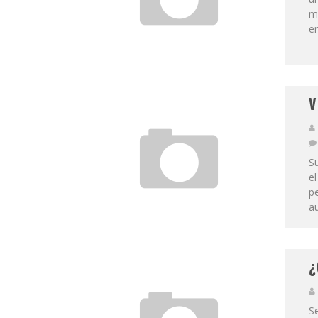
m
en
V
S
el
p
au
¿
Se