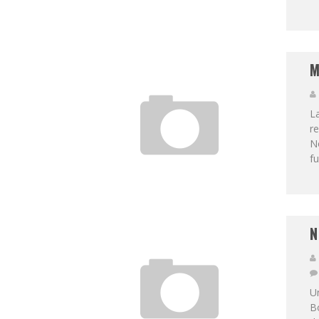
M
La
r
No
fu
N
U
Bo