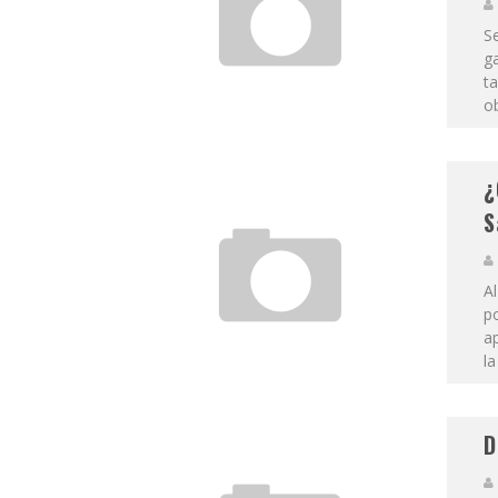
S
g
t
ob
¿
S
Al
po
ap
la
D