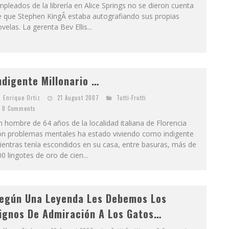
pleados de la librería en Alice Springs no se dieron cuenta
e que Stephen KingÂ estaba autografiando sus propias
velas. La gerenta Bev Ellis...
ndigente Millonario …
Enrique Ortiz
21 August 2007
Tutti-Frutti
0 Comments
 hombre de 64 años de la localidad italiana de Florencia
on problemas mentales ha estado viviendo como indigente
entras tenía escondidos en su casa, entre basuras, más de
0 lingotes de oro de cien...
egún Una Leyenda Les Debemos Los
ignos De Admiración A Los Gatos…