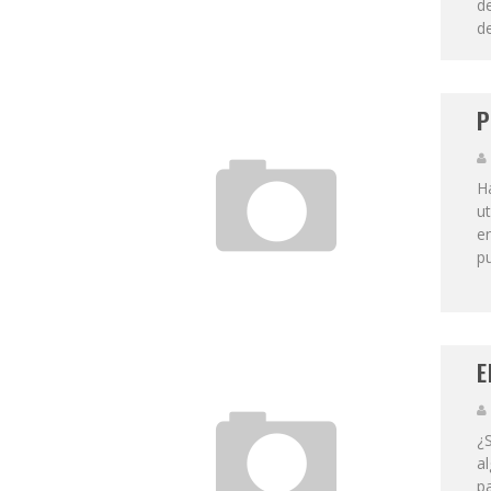
de
de
P
H
ut
e
pu
E
¿S
a
p