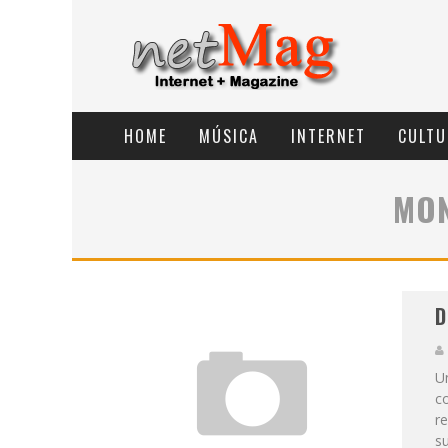
HOME
MÚSICA
INTERNET
CULTU
MON
D
Un
co
re
su