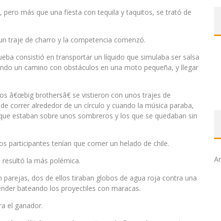
 pero más que una fiesta con tequila y taquitos, se trató de
 un traje de charro y la competencia comenzó.
ueba consistió en transportar un líquido que simulaba ser salsa
endo un camino con obstáculos en una moto pequeña, y llegar
os â€œbig brothersâ€ se vistieron con unos trajes de
 de correr alrededor de un círculo y cuando la música paraba,
que estaban sobre unos sombreros y los que se quedaban sin
os participantes tenían que comer un helado de chile.
Ar
sa resultó la más polémica.
n parejas, dos de ellos tiraban globos de agua roja contra una
ender bateando los proyectiles con maracas.
ra el ganador.