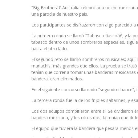
“Big Brotherâ€ Australia celebró una noche mexicana,
una parodia de nuestro país.
Los participantes se disfrazaron con algo parecido a
La primera ronda se llamó “Tabasco fiascoâ€, y la pr
tabasco dentro de unos sombreros especiales, sigui
hasta el otro lado.
El segundo reto se llamó sombreros musicales; aquí l
mariachis, más grandes que ellos. La prueba se trató
tenían que correr a tomar unas banderas mexicanas 
bandera, eran eliminados.
En el siguiente concurso llamado “segundo chance”, l
La tercera ronda fue la de los frijoles saltarines, y e
Los dos equipos compitieron entre si. Se dividieron e
bandera mexicana, y los otros dos, la tenían que def
El equipo que tuviera la bandera que pesara menos e