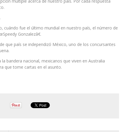
pción múltiple acerca de nuestro país. Por cada respuesta
to.
.
co, cuándo fue el último mundial en nuestro país, el número de
€œSpeedy Gonzalezâ€.
e que país se independizó México, uno de los concursantes
uena.
a la bandera nacional, mexicanos que viven en Australia
ra que tome cartas en el asunto.