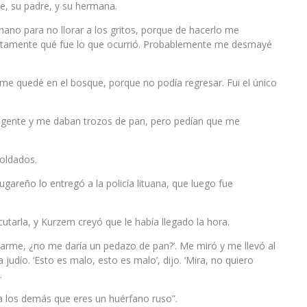
e, su padre, y su hermana.
o para no llorar a los gritos, porque de hacerlo me
actamente qué fue lo que ocurrió. Probablemente me desmayé
me quedé en el bosque, porque no podía regresar. Fui el único
a gente y me daban trozos de pan, pero pedían que me
soldados.
areño lo entregó a la policía lituana, que luego fue
utarla, y Kurzem creyó que le había llegado la hora.
atarme, ¿no me daría un pedazo de pan?’. Me miró y me llevó al
dío. ‘Esto es malo, esto es malo’, dijo. ‘Mira, no quiero
.
a los demás que eres un huérfano ruso”.