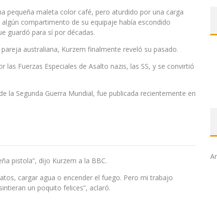
na pequeña maleta color café, pero aturdido por una carga
 algún compartimento de su equipaje había escondido
ue guardó para sí por décadas.
u pareja australiana, Kurzem finalmente reveló su pasado.
las Fuerzas Especiales de Asalto nazis, las SS, y se convirtió
 de la Segunda Guerra Mundial, fue publicada recientemente en
Ar
ña pistola”, dijo Kurzem a la BBC.
tos, cargar agua o encender el fuego. Pero mi trabajo
intieran un poquito felices”, aclaró.