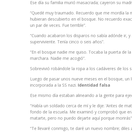
Ese día su familia murió masacrada; cayeron su madr
“Quedé muy traumado. Recuerdo que me mordía la man
hubieran descubierto en el bosque. No recuerdo ex
un par de veces. Fue terrible”.
“Cuando acabaron los disparos no sabía adónde ir, y 
superviviente. Tenía cinco o seis años”.
“En el bosque nadie me quiso. Tocaba la puerta de l
marchara. Nadie me acogió”.
Sobrevivió robándole la ropa a los cadáveres de los 
Luego de pasar unos nueve meses en el bosque, un lug
incorporada a la SS nazi.
Identidad falsa
Ese mismo día estaban alineando a la gente para ejec
“Había un soldado cerca de mí y le dije: ‘Antes de m
fondo de la escuela. Me examinó y comprobó que era ju
matarte, pero no puedo dejarte aquí porque morirás”
“Te llevaré conmigo, te daré un nuevo nombre; diles 