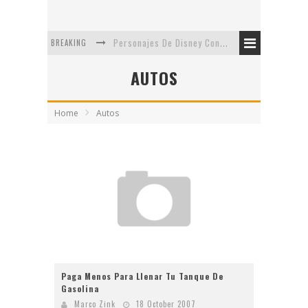
Personajes De Disney Con Vestuarios Contemporáneos
BREAKING
Safari de Oficina
AUTOS
5 Minutos Del Capítulo Mixto: The Simpsons Y Family Guy
Home
Autos
Avance De La Quinta Temporada de The Walking Dead
The Company, Segundo Lugar - Vibe Dance Competition
Artista De Pixar convierte películas no infantiles a dibujos de libro para niños
Paga Menos Para Llenar Tu Tanque De
Gasolina
Marco Zink
18 October 2007