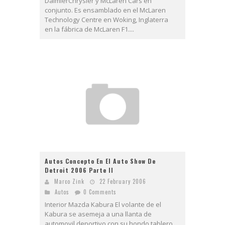
DaimlerChrysler y McLaren Cars en
conjunto. Es ensamblado en el McLaren
Technology Centre en Woking, Inglaterra
en la fábrica de McLaren F1....
Autos Concepto En El Auto Show De
Detroit 2006 Parte II
Marco Zink
22 February 2006
Autos
0 Comments
Interior Mazda Kabura El volante de el
Kabura se asemeja a una llanta de
automovil deportivo con su hondo tablero