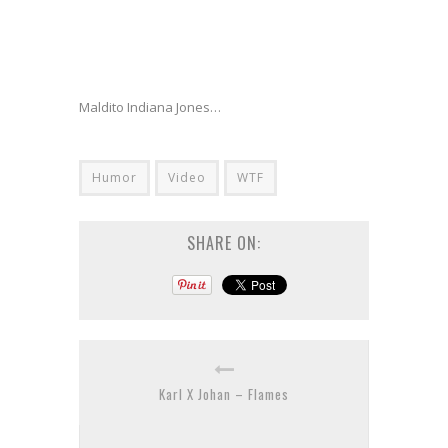
Maldito Indiana Jones…
Humor
Video
WTF
SHARE ON:
Karl X Johan – Flames