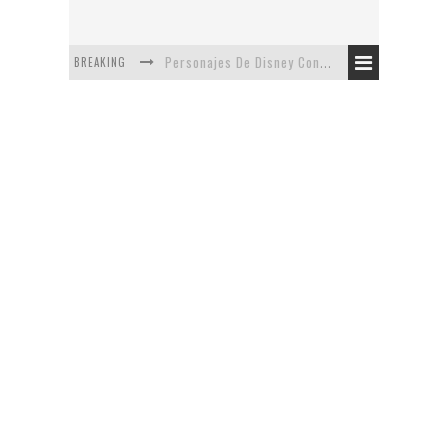
BREAKING
Personajes De Disney Con Vestuarios Contemporáneos
Safari de Oficina
5 Minutos Del Capítulo Mixto: The Simpsons Y Family Guy
Avance De La Quinta Temporada de The Walking Dead
The Company, Segundo Lugar - Vibe Dance Competition
Artista De Pixar convierte películas no infantiles a dibujos de libro para niños