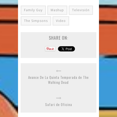
Family Guy
Mashup
Televisión
The Simpsons
Video
SHARE ON:
Avance De La Quinta Temporada de The
Walking Dead
Safari de Oficina