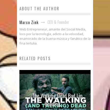
ABOUT THE AUTHOR
CEO & Founder
Marco Zink
Web Entrepreneur, amante del Social Media,
loco por la tecnología, adicto a la velocidad,
enamorado de la buena música y fanático de la
fina tertulia.
RELATED POSTS
The Walking Dead Bad Lip
Reading