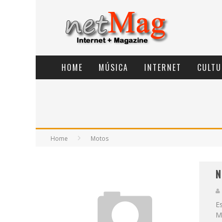
HOME
MÚSICA
INTERNET
CULTU
Home
Motos
N
Es
M