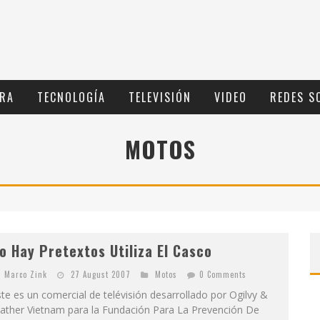
RA
TECNOLOGÍ­A
TELEVISIÓN
VIDEO
REDES S
MOTOS
o Hay Pretextos Utiliza El Casco
Marco Zink
27 August 2007
Motos
0 Comments
te es un comercial de telévisión desarrollado por Ogilvy &
ather Vietnam para la Fundación Para La Prevención De