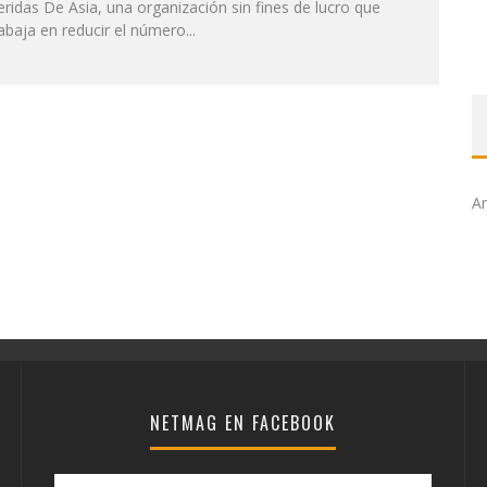
ridas De Asia, una organización sin fines de lucro que
abaja en reducir el número...
Ar
NETMAG EN FACEBOOK