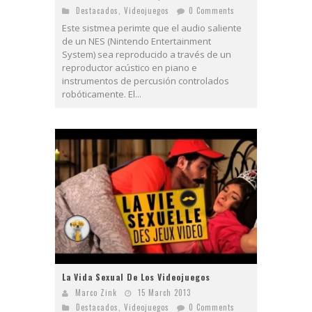
Destacados
,
Videojuegos
0 Comments
Este sistmea perimte que el audio saliente
de un NES (Nintendo Entertainment
System) sea reproducido a través de un
reproductor acústico en piano e
instrumentos de percusión controlados
robóticamente. El...
La Vida Sexual De Los Videojuegos
Marco Zink
15 March 2013
Destacados
,
Videojuegos
0 Comments