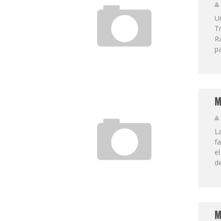
Un
Tr
R
pa
M
L
f
el
de
M