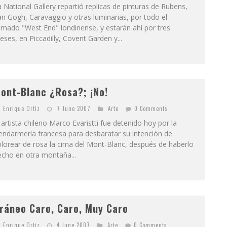
 National Gallery repartió replicas de pinturas de Rubens,
n Gogh, Caravaggio y otras luminarias, por todo el
amado "West End" londinense, y estarán ahí por tres
ses, en Piccadilly, Covent Garden y...
ont-Blanc ¿Rosa?; ¡No!
Enrique Ortiz
7 June 2007
Arte
0 Comments
 artista chileno Marco Evaristti fue detenido hoy por la
endarmería francesa para desbaratar su intención de
lorear de rosa la cima del Mont-Blanc, después de haberlo
echo en otra montaña...
ráneo Caro, Caro, Muy Caro
Enrique Ortiz
4 June 2007
Arte
0 Comments