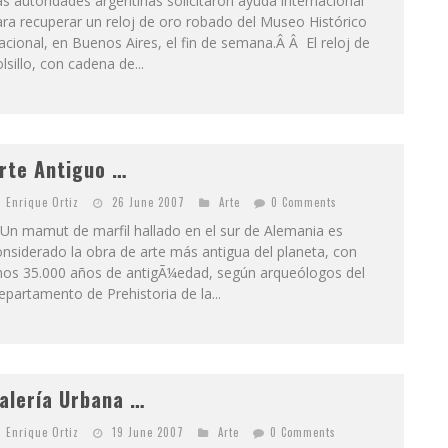
s autoridades argentinas solicitaron ayuda internacional
ra recuperar un reloj de oro robado del Museo Histórico
cional, en Buenos Aires, el fin de semana.Â Â El reloj de
lsillo, con cadena de...
rte Antiguo …
Enrique Ortiz
26 June 2007
Arte
0 Comments
Un mamut de marfil hallado en el sur de Alemania es
nsiderado la obra de arte más antigua del planeta, con
nos 35.000 años de antigÃ¼edad, según arqueólogos del
partamento de Prehistoria de la...
alería Urbana …
Enrique Ortiz
19 June 2007
Arte
0 Comments