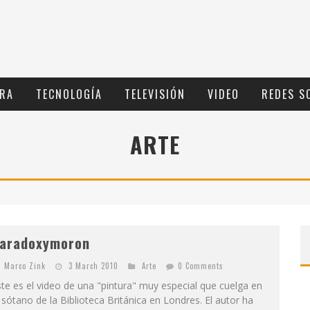
RA
TECNOLOGÍ­A
TELEVISIÓN
VIDEO
REDES S
ARTE
aradoxymoron
Marco Zink
3 March 2010
Arte
0 Comments
te es el video de una "pintura" muy especial que cuelga en
 sótano de la Biblioteca Británica en Londres. El autor ha