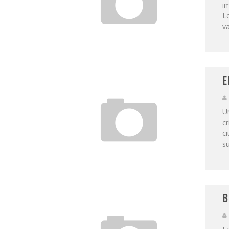
i
Le
va
E
U
c
ci
su
B