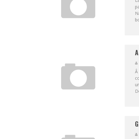
La
pa
Na
bo
A
Â 
co
u
De
G