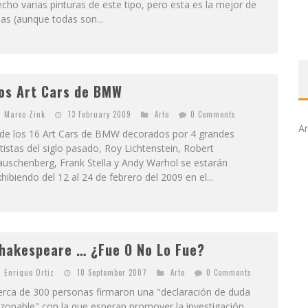
cho varias pinturas de este tipo, pero esta es la mejor de
las (aunque todas son...
os Art Cars de BMW
Marco Zink
13 February 2009
Arte
0 Comments
Ar
 de los 16 Art Cars de BMW decorados por 4 grandes
tistas del siglo pasado, Roy Lichtenstein, Robert
uschenberg, Frank Stella y Andy Warhol se estarán
hibiendo del 12 al 24 de febrero del 2009 en el...
hakespeare … ¿Fue O No Lo Fue?
Enrique Ortiz
10 September 2007
Arte
0 Comments
erca de 300 personas firmaron una "declaración de duda
zonable" con la que esperan promover la investigación