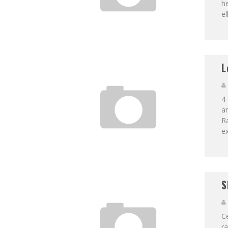
he
el
L
4
ar
Ra
ex
S
C
ra