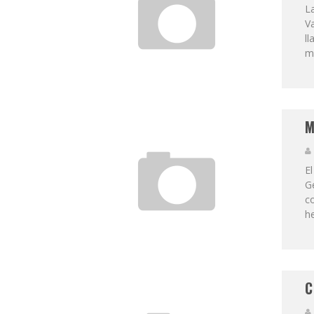
La
Va
ll
me
M
El
G
co
h
C