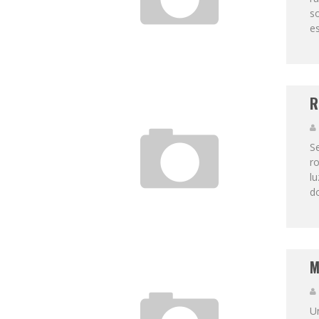
so
es
R
Se
ro
lu
do
M
Un