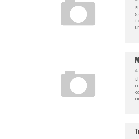
El
8.
f
un
M
E
ce
c
ci
T