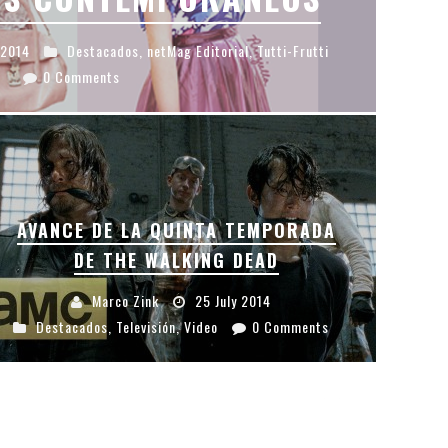
 2014
Destacados
,
netMag Editorial
,
Tutti-Frutti
0 Comments
AVANCE DE LA QUINTA TEMPORADA
DE THE WALKING DEAD
Marco Zink
25 July 2014
Destacados
,
Televisión
,
Video
0 Comments