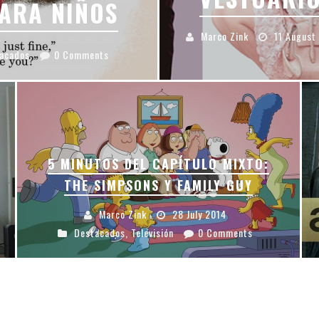
PARA NIÑOS
Marco Zink
11 August
acados
0 Comments
5 MINUTOS DEL CAPÍTULO MIXTO:
THE SIMPSONS Y FAMILY GUY
Marco Zink
28 July 2014
Destacados
,
Televisión
0 Comments