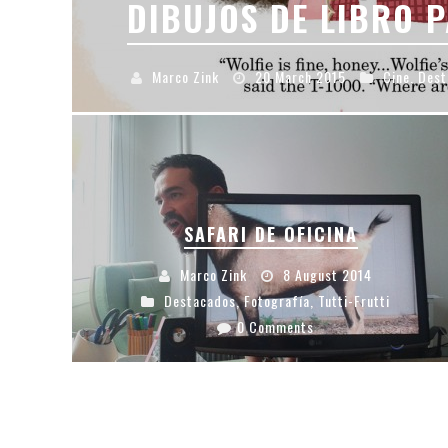
DIBUJOS DE LIBRO 
Marco Zink
20 March 2015
Cine
,
Dest
SAFARI DE OFICINA
Marco Zink
8 August 2014
Destacados
,
Fotografía
,
Tutti-Frutti
0 Comments