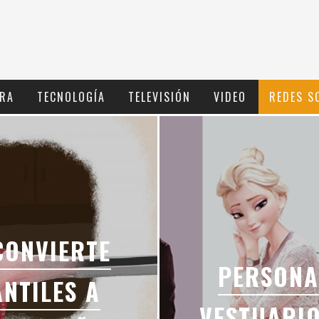
RA
TECNOLOGÍ­A
TELEVISIÓN
VIDEO
REDES S
CONVIERTE
PERSONA
ANTILES A
VESTUARI