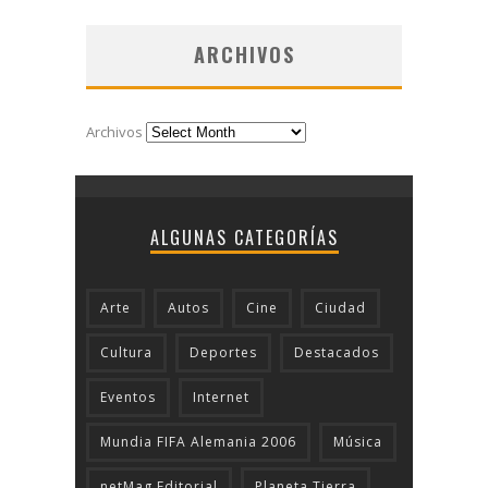
ARCHIVOS
Archivos
ALGUNAS CATEGORÍAS
Arte
Autos
Cine
Ciudad
Cultura
Deportes
Destacados
Eventos
Internet
Mundia FIFA Alemania 2006
Música
netMag Editorial
Planeta Tierra