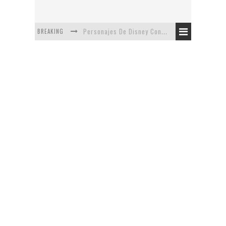
BREAKING
Personajes De Disney Con Vestuarios Contemporáneos
Safari de Oficina
5 Minutos Del Capítulo Mixto: The Simpsons Y Family Guy
Avance De La Quinta Temporada de The Walking Dead
The Company, Segundo Lugar - Vibe Dance Competition
Artista De Pixar convierte películas no infantiles a dibujos de libro para niños