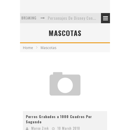
BREAKING
Personajes De Disney Con Vestuarios Contemporáneos
Safari de Oficina
MASCOTAS
5 Minutos Del Capítulo Mixto: The Simpsons Y Family Guy
Home
Mascotas
Avance De La Quinta Temporada de The Walking Dead
The Company, Segundo Lugar - Vibe Dance Competition
Artista De Pixar convierte películas no infantiles a dibujos de libro para niños
Perros Grabados a 1000 Cuadros Por
Segundo
Marco Zink
10 March 2010