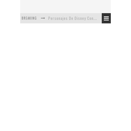
BREAKING
Personajes De Disney Con Vestuarios Contemporáneos
Safari de Oficina
5 Minutos Del Capítulo Mixto: The Simpsons Y Family Guy
Avance De La Quinta Temporada de The Walking Dead
The Company, Segundo Lugar - Vibe Dance Competition
Artista De Pixar convierte películas no infantiles a dibujos de libro para niños