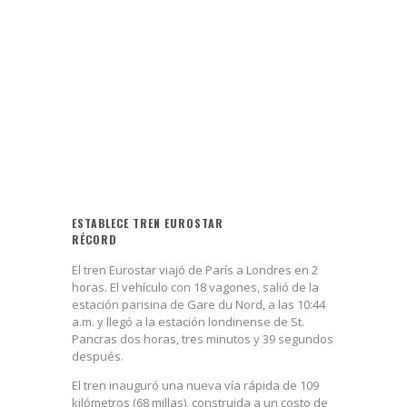
ESTABLECE TREN EUROSTAR
RÉCORD
El tren Eurostar viajó de París a Londres en 2
horas. El vehículo con 18 vagones, salió de la
estación parisina de Gare du Nord, a las 10:44
a.m. y llegó a la estación londinense de St.
Pancras dos horas, tres minutos y 39 segundos
después.
El tren inauguró una nueva vía rápida de 109
kilómetros (68 millas), construida a un costo de