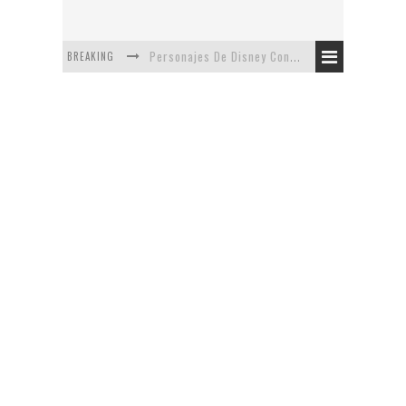
BREAKING
Personajes De Disney Con Vestuarios Contemporáneos
Safari de Oficina
5 Minutos Del Capítulo Mixto: The Simpsons Y Family Guy
Avance De La Quinta Temporada de The Walking Dead
The Company, Segundo Lugar - Vibe Dance Competition
Artista De Pixar convierte películas no infantiles a dibujos de libro para niños