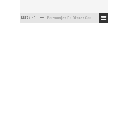
BREAKING
Personajes De Disney Con Vestuarios Contemporáneos
Safari de Oficina
5 Minutos Del Capítulo Mixto: The Simpsons Y Family Guy
Avance De La Quinta Temporada de The Walking Dead
The Company, Segundo Lugar - Vibe Dance Competition
Artista De Pixar convierte películas no infantiles a dibujos de libro para niños