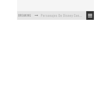
BREAKING
Personajes De Disney Con Vestuarios Contemporáneos
Safari de Oficina
5 Minutos Del Capítulo Mixto: The Simpsons Y Family Guy
Avance De La Quinta Temporada de The Walking Dead
The Company, Segundo Lugar - Vibe Dance Competition
Artista De Pixar convierte películas no infantiles a dibujos de libro para niños