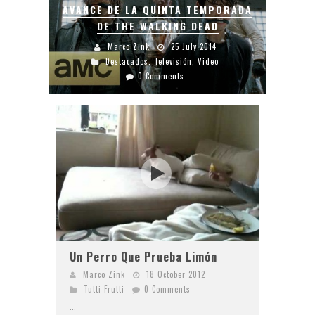
AVANCE DE LA QUINTA TEMPORADA
DE THE WALKING DEAD
Marco Zink
25 July 2014
Destacados
,
Televisión
,
Video
0 Comments
Un Perro Que Prueba Limón
Marco Zink
18 October 2012
Tutti-Frutti
0 Comments
...