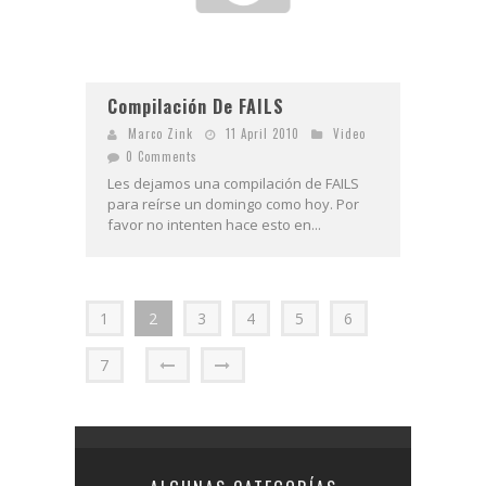
Compilación De FAILS
Marco Zink
11 April 2010
Video
0 Comments
Les dejamos una compilación de FAILS
para reírse un domingo como hoy. Por
favor no intenten hace esto en...
1
2
3
4
5
6
7