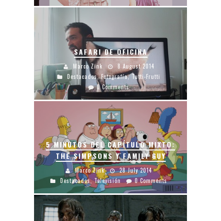
SAFARI DE OFICINA
Marco Zink
8 August 2014
Destacados
,
Fotografía
,
Tutti-Frutti
0 Comments
5 MINUTOS DEL CAPÍTULO MIXTO:
THE SIMPSONS Y FAMILY GUY
Marco Zink
28 July 2014
Destacados
,
Televisión
0 Comments