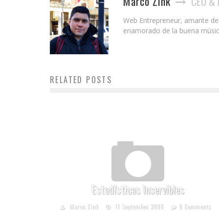
Marco Zink
CEO & 
Web Entrepreneur, amante del S
enamorado de la buena música y
RELATED POSTS
Estadísticas Inservibles
Marco Zink
11 September 2008
0 Comments