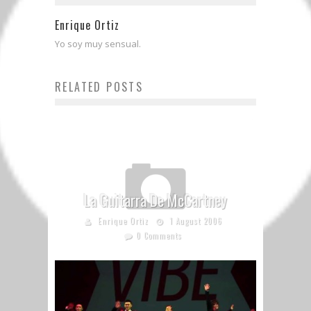
Enrique Ortiz
Yo soy muy sensual.
RELATED POSTS
La Guitarra De McCartney
Enrique Ortiz
1 August 2006
0 Comments