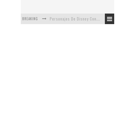
BREAKING
Personajes De Disney Con Vestuarios Contemporáneos
Safari de Oficina
5 Minutos Del Capítulo Mixto: The Simpsons Y Family Guy
Avance De La Quinta Temporada de The Walking Dead
The Company, Segundo Lugar - Vibe Dance Competition
Artista De Pixar convierte películas no infantiles a dibujos de libro para niños