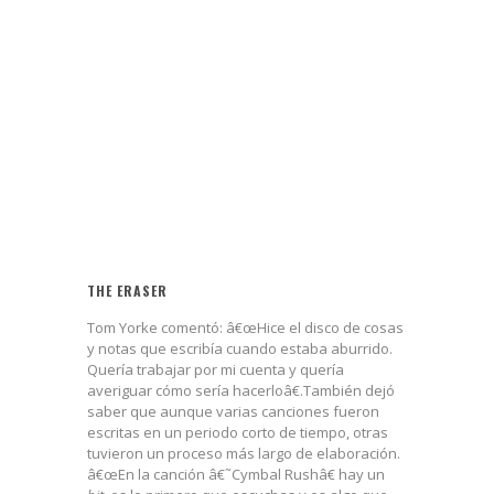
THE ERASER
Tom Yorke comentó: â€œHice el disco de cosas
y notas que escribía cuando estaba aburrido.
Quería trabajar por mi cuenta y quería
averiguar cómo sería hacerloâ€.También dejó
saber que aunque varias canciones fueron
escritas en un periodo corto de tiempo, otras
tuvieron un proceso más largo de elaboración.
â€œEn la canción â€˜Cymbal Rushâ€ hay un