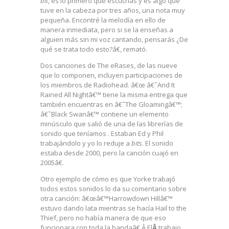
bit
, es lo primero que escuchas y es algo que
tuve en la cabeza por tres años, una nota muy
pequeña. Encontré la melodía en ello de
manera inmediata, pero si se la enseñas a
alguien más sin mi voz cantando, pensarás ¿De
qué se trata todo esto?â€, remató.
Dos canciones de The eRases, de las nueve
que lo componen, incluyen participaciones de
los miembros de Radiohead. â€œ â€˜And It
Rained All Nightâ€™ tiene la misma entrega que
también encuentras en â€˜The Gloamingâ€™;
â€˜Black Swanâ€™ contiene un elemento
minúsculo que salió de una de las librerías de
sonido que teníamos . Estaban Ed y Phil
trabajándolo y yo lo reduje a
bits
. El sonido
estaba desde 2000, pero la canción cuajó en
2005â€.
Otro ejemplo de cómo es que Yorke trabajó
todos estos sonidos lo da su comentario sobre
otra canción: â€œâ€™Harrowdown Hillâ€™
estuvo dando lata mientras se hacía
Hail to the
Thief, pero no había manera de que eso
funcionara con toda la bandaâ€.Â El
Â
trabajo