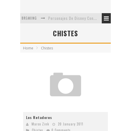
BREAKING
Personajes De Disney Con Vestuarios Contemporáneos
Safari de Oficina
CHISTES
5 Minutos Del Capítulo Mixto: The Simpsons Y Family Guy
Home
Chistes
Avance De La Quinta Temporada de The Walking Dead
The Company, Segundo Lugar - Vibe Dance Competition
Artista De Pixar convierte películas no infantiles a dibujos de libro para niños
Los Retadores
Marco Zink
20 January 2011
Chistes
0 Comments