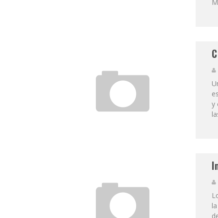
Ma
C
U
es
y 
la
I
Lo
la
de