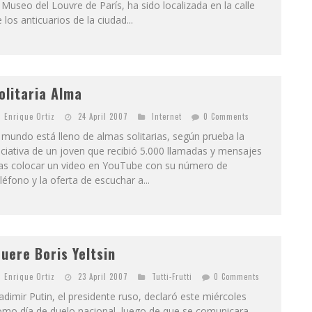
 Museo del Louvre de París, ha sido localizada en la calle
 los anticuarios de la ciudad...
olitaria Alma
Enrique Ortiz
24 April 2007
Internet
0 Comments
 mundo está lleno de almas solitarias, según prueba la
iciativa de un joven que recibió 5.000 llamadas y mensajes
ras colocar un video en YouTube con su número de
léfono y la oferta de escuchar a...
uere Boris Yeltsin
Enrique Ortiz
23 April 2007
Tutti-Frutti
0 Comments
adimir Putin, el presidente ruso, declaró este miércoles
omo día de duelo nacional, luego de que se comunicara