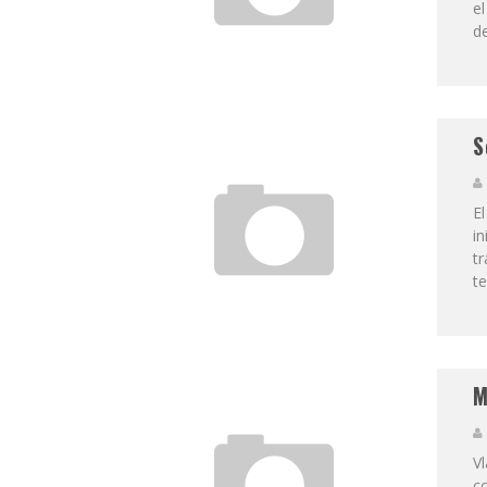
el
de
S
El
in
t
te
M
Vl
c