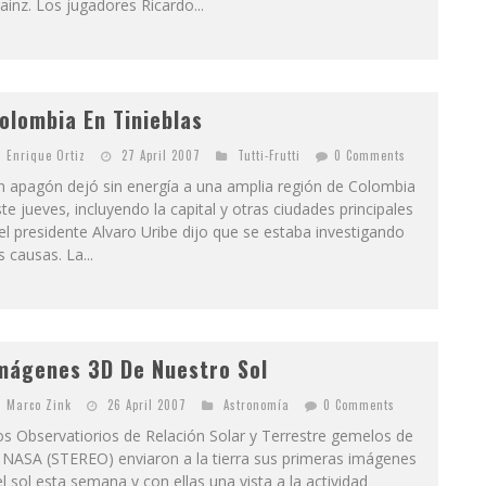
inz. Los jugadores Ricardo...
olombia En Tinieblas
Enrique Ortiz
27 April 2007
Tutti-Frutti
0 Comments
n apagón dejó sin energía a una amplia región de Colombia
te jueves, incluyendo la capital y otras ciudades principales
el presidente Alvaro Uribe dijo que se estaba investigando
s causas. La...
mágenes 3D De Nuestro Sol
Marco Zink
26 April 2007
Astronomía
0 Comments
s Observatiorios de Relación Solar y Terrestre gemelos de
 NASA (STEREO) enviaron a la tierra sus primeras imágenes
l sol esta semana y con ellas una vista a la actividad