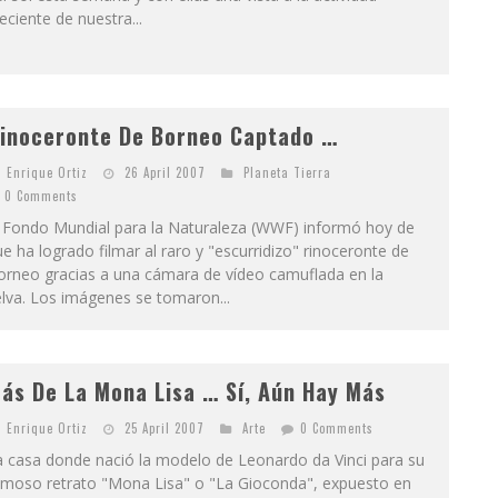
eciente de nuestra...
inoceronte De Borneo Captado …
Enrique Ortiz
26 April 2007
Planeta Tierra
0 Comments
l Fondo Mundial para la Naturaleza (WWF) informó hoy de
e ha logrado filmar al raro y "escurridizo" rinoceronte de
orneo gracias a una cámara de vídeo camuflada en la
lva. Los imágenes se tomaron...
ás De La Mona Lisa … Sí, Aún Hay Más
Enrique Ortiz
25 April 2007
Arte
0 Comments
a casa donde nació la modelo de Leonardo da Vinci para su
amoso retrato "Mona Lisa" o "La Gioconda", expuesto en