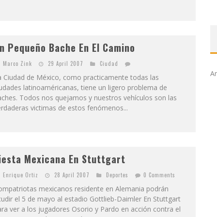
n Pequeño Bache En El Camino
Marco Zink
29 April 2007
Ciudad
Ar
a Ciudad de México, como practicamente todas las
udades latinoaméricanas, tiene un ligero problema de
aches. Todos nos quejamos y nuestros vehículos son las
erdaderas victimas de estos fenómenos...
iesta Mexicana En Stuttgart
Enrique Ortiz
28 April 2007
Deportes
0 Comments
ompatriotas mexicanos residente en Alemania podrán
udir el 5 de mayo al estadio Gottlieb-Daimler En Stuttgart
ra ver a los jugadores Osorio y Pardo en acción contra el