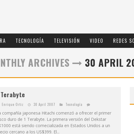
RA
TECNOLOGÍ­A
TELEVISIÓN
VIDEO
REDES S
NTHLY ARCHIVES
30 APRIL 2
 Terabyte
Enrique Ortiz
30 April 2007
Tecnologí­a
a compañía japonesa Hitachi comenzó a ofrecer el primer
sco duro de 1 Terabyte. La primera versión del Dekstar
K1000 está siendo comecializada en Estados Unidos a un
ecio cercano a los US$399. El...