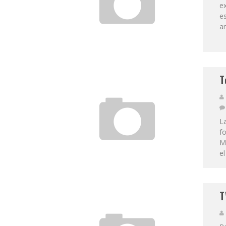
ex
es
an
T
La
fo
Ma
el
T