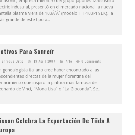
anasonic, empresa miembro del grupo japonés Matsushita
ectric Industrial, presentó en el mercado nacional la nueva
antalla plasma Viera de 103Â´Â´ (modelo TH-103PF9EK), la
s grande de este tipo a...
otivos Para Sonreír
Enrique Ortiz
19 April 2007
Arte
0 Comments
 genealogista italiano cree haber encontrado a las
scendientes directas de la mujer florentina del
enacimiento que inspiró la pintura más famosa de
onardo de Vinci, "Mona Lisa" o "La Gioconda". Se...
issan Celebra La Exportación De Tiida A
uropa