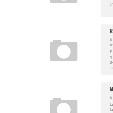
cr
R
E
qu
B
se
M
L
f