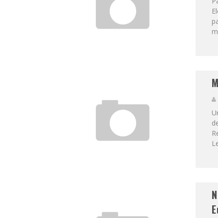
P
El
p
má
M
Un
de
R
Le
N
E