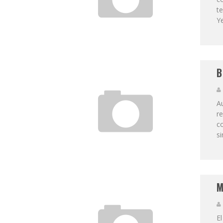
te
Ye
B
Au
re
co
si
M
El