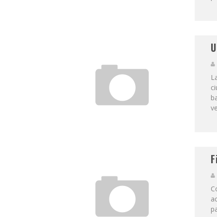
U
L
ci
b
v
F
C
ac
pa