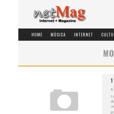
HOME
MÚSICA
INTERNET
CULTU
MO
1
L
di
7
pr