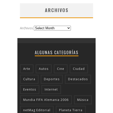
ARCHIVOS
Archivos
ALGUNAS CATEGORÍAS
Arte
Autos
Cine
Ciudad
Cultura
Deportes
Destacados
Eventos
Internet
Mundia FIFA Alemania 2006
Música
netMag Editorial
Planeta Tierra