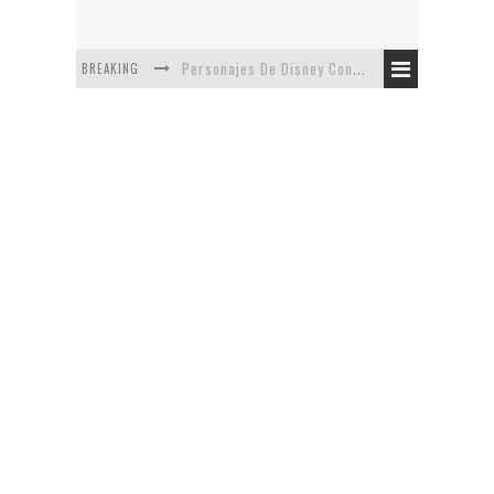
BREAKING
Personajes De Disney Con Vestuarios Contemporáneos
Safari de Oficina
5 Minutos Del Capítulo Mixto: The Simpsons Y Family Guy
Avance De La Quinta Temporada de The Walking Dead
The Company, Segundo Lugar - Vibe Dance Competition
Artista De Pixar convierte películas no infantiles a dibujos de libro para niños