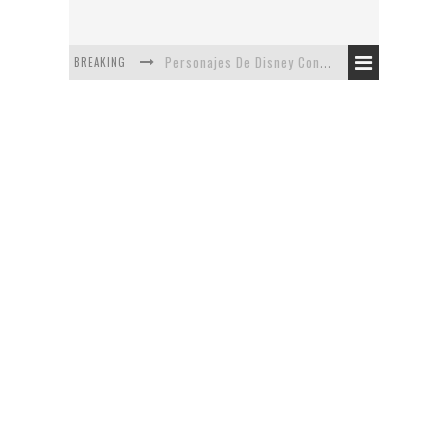
BREAKING
Personajes De Disney Con Vestuarios Contemporáneos
Safari de Oficina
5 Minutos Del Capítulo Mixto: The Simpsons Y Family Guy
Avance De La Quinta Temporada de The Walking Dead
The Company, Segundo Lugar - Vibe Dance Competition
Artista De Pixar convierte películas no infantiles a dibujos de libro para niños