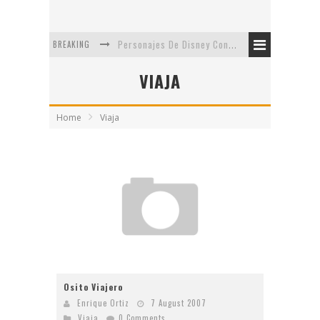
BREAKING
Personajes De Disney Con Vestuarios Contemporáneos
Safari de Oficina
VIAJA
5 Minutos Del Capítulo Mixto: The Simpsons Y Family Guy
Home
Viaja
Avance De La Quinta Temporada de The Walking Dead
The Company, Segundo Lugar - Vibe Dance Competition
Artista De Pixar convierte películas no infantiles a dibujos de libro para niños
Osito Viajero
Enrique Ortiz
7 August 2007
Viaja
0 Comments