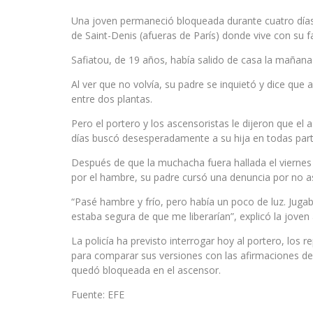
Una joven permaneció bloqueada durante cuatro días y
de Saint-Denis (afueras de París) donde vive con su fa
Safiatou, de 19 años, había salido de casa la mañana
Al ver que no volvía, su padre se inquietó y dice que 
entre dos plantas.
Pero el portero y los ascensoristas le dijeron que el
días buscó desesperadamente a su hija en todas part
Después de que la muchacha fuera hallada el viernes e
por el hambre, su padre cursó una denuncia por no as
“Pasé hambre y frío, pero había un poco de luz. Jug
estaba segura de que me liberarían”, explicó la joven a
La policía ha previsto interrogar hoy al portero, los r
para comparar sus versiones con las afirmaciones del
quedó bloqueada en el ascensor.
Fuente: EFE