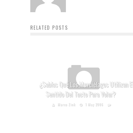
RELATED POSTS
¿Sabías Qué Los Murciélagos Utilizan E
Sentido Del Tacto Para Volar?
Marco Zink
1 May 2006