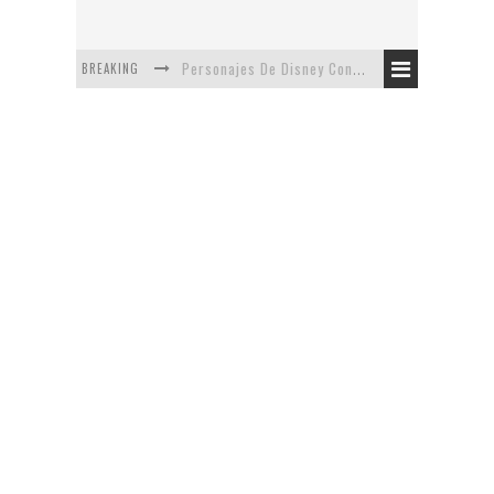
BREAKING
Personajes De Disney Con Vestuarios Contemporáneos
Safari de Oficina
5 Minutos Del Capítulo Mixto: The Simpsons Y Family Guy
Avance De La Quinta Temporada de The Walking Dead
The Company, Segundo Lugar - Vibe Dance Competition
Artista De Pixar convierte películas no infantiles a dibujos de libro para niños