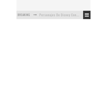
BREAKING
Personajes De Disney Con Vestuarios Contemporáneos
Safari de Oficina
5 Minutos Del Capítulo Mixto: The Simpsons Y Family Guy
Avance De La Quinta Temporada de The Walking Dead
The Company, Segundo Lugar - Vibe Dance Competition
Artista De Pixar convierte películas no infantiles a dibujos de libro para niños