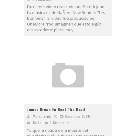
Excelente video realizado por Patrick Jean.
La música es de NaÃ¯ve New Beaters "L.A.
trumpets". El video fue producido por
OneMoreProd. ¡Imaginen que esto algún
día sucediera! ¡Sería muy...
James Brown En Beat The Devil
Marco Zink
26 December 2006
Corto
0 Comments
Ya que la noticia de la muerte del
"Godfather Of Soul" nos llegó de sorpesa,