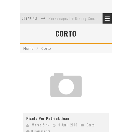
BREAKING
Personajes De Disney Con Vestuarios Contemporáneos
Safari de Oficina
CORTO
5 Minutos Del Capítulo Mixto: The Simpsons Y Family Guy
Home
Corto
Avance De La Quinta Temporada de The Walking Dead
The Company, Segundo Lugar - Vibe Dance Competition
Artista De Pixar convierte películas no infantiles a dibujos de libro para niños
Pixels Por Patrick Jean
Marco Zink
9 April 2010
Corto
0 Comments