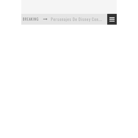
BREAKING
Personajes De Disney Con Vestuarios Contemporáneos
Safari de Oficina
5 Minutos Del Capítulo Mixto: The Simpsons Y Family Guy
Avance De La Quinta Temporada de The Walking Dead
The Company, Segundo Lugar - Vibe Dance Competition
Artista De Pixar convierte películas no infantiles a dibujos de libro para niños