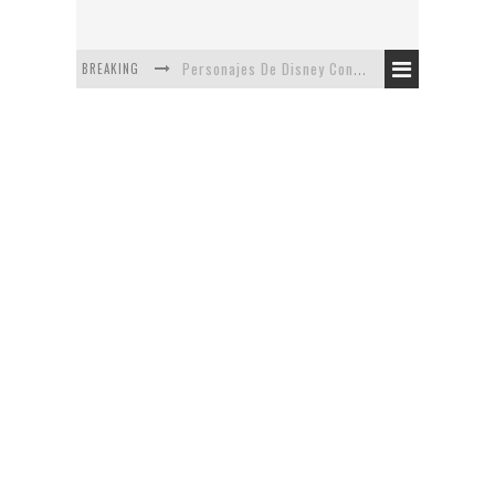
BREAKING
Personajes De Disney Con Vestuarios Contemporáneos
Safari de Oficina
5 Minutos Del Capítulo Mixto: The Simpsons Y Family Guy
Avance De La Quinta Temporada de The Walking Dead
The Company, Segundo Lugar - Vibe Dance Competition
Artista De Pixar convierte películas no infantiles a dibujos de libro para niños