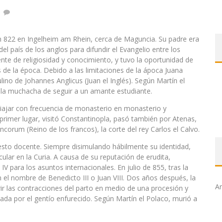
en 822 en Ingelheim am Rhein, cerca de Maguncia. Su padre era
l país de los anglos para difundir el Evangelio entre los
te de religiosidad y conocimiento, y tuvo la oportunidad de
s de la época. Debido a las limitaciones de la ápoca Juana
ino de Johannes Anglicus (Juan el Inglés). Según Martín el
e la muchacha de seguir a un amante estudiante.
viajar con frecuencia de monasterio en monasterio y
primer lugar, visitó Constantinopla, pasó también por Atenas,
orum (Reino de los francos), la corte del rey Carlos el Calvo.
esto docente. Siempre disimulando hábilmente su identidad,
cular en la Curia. A causa de su reputación de erudita,
IV para los asuntos internacionales. En julio de 855, tras la
 el nombre de Benedicto III o Juan VIII. Dos años después, la
Ar
r las contracciones del parto en medio de una procesión y
idada por el gentío enfurecido. Según Martín el Polaco, murió a