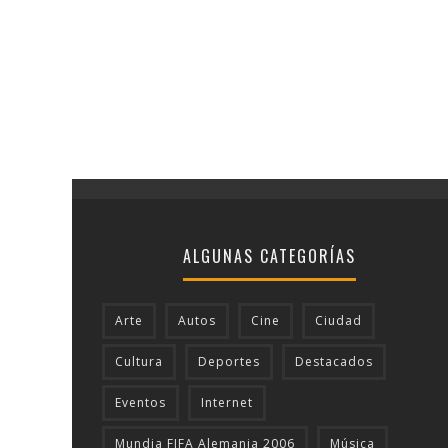
ALGUNAS CATEGORÍAS
Arte
Autos
Cine
Ciudad
Cultura
Deportes
Destacados
Eventos
Internet
Mundia FIFA Alemania 2006
Música