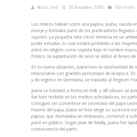
Marco Zink
20 December 2006
Tutti-Frutti
Los relatos hablan sobre una papisa, Juana, nacida 
monje y formaba parte de los predicadores llegados de
sajones. La pequeña niña creció inmersa en un ambien
poder estudiar, lo cual estaba prohibido a las mujere
entró en religión como copista bajo el nombre mascul
Polaco, la suplantación de sexo se debió al deseo d
En su nueva situación, Juana tuvo la oportunidad de 
relacionarse con grandes personajes de la época. En 
y de regreso en Germania, se trasladó al Regnum Franc
Juana se trasladó a Roma en 848, y allí obtuvo un pu
fue bien recibida en los medios eclesiásticos, en parti
consiguió ser convertirse en secretaria del papa Leon 
muerte del papa, Juana se hizo elegir su sucesora con
papisa, que disimulaba un embarazo, comenzó a sufri
parió en público. Según Jean de Mailly, Juana fue lap
consecuencia del parto.