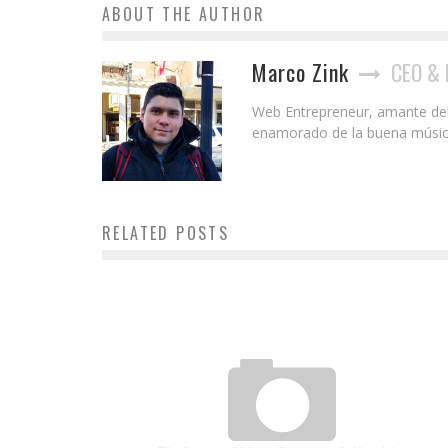
ABOUT THE AUTHOR
Marco Zink
CEO & 
Web Entrepreneur, amante del S
enamorado de la buena música y
RELATED POSTS