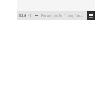
BREAKING
Personajes De Disney Con Vestuarios Contemporáneos
Safari de Oficina
5 Minutos Del Capítulo Mixto: The Simpsons Y Family Guy
Avance De La Quinta Temporada de The Walking Dead
The Company, Segundo Lugar - Vibe Dance Competition
Artista De Pixar convierte películas no infantiles a dibujos de libro para niños