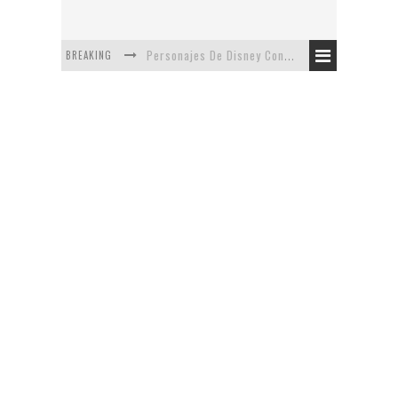
BREAKING
Personajes De Disney Con Vestuarios Contemporáneos
Safari de Oficina
5 Minutos Del Capítulo Mixto: The Simpsons Y Family Guy
Avance De La Quinta Temporada de The Walking Dead
The Company, Segundo Lugar - Vibe Dance Competition
Artista De Pixar convierte películas no infantiles a dibujos de libro para niños