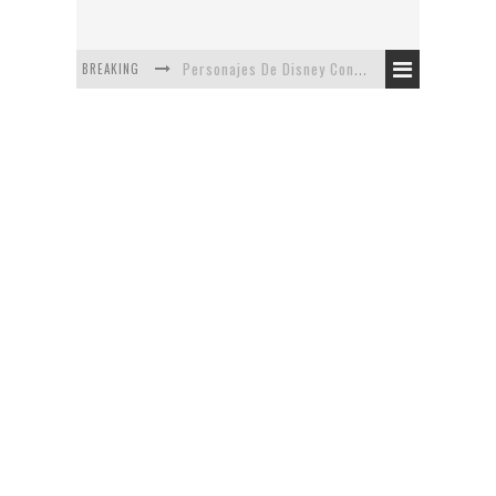
BREAKING
Personajes De Disney Con Vestuarios Contemporáneos
Safari de Oficina
5 Minutos Del Capítulo Mixto: The Simpsons Y Family Guy
Avance De La Quinta Temporada de The Walking Dead
The Company, Segundo Lugar - Vibe Dance Competition
Artista De Pixar convierte películas no infantiles a dibujos de libro para niños