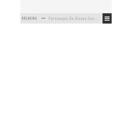
BREAKING
Personajes De Disney Con Vestuarios Contemporáneos
Safari de Oficina
5 Minutos Del Capítulo Mixto: The Simpsons Y Family Guy
Avance De La Quinta Temporada de The Walking Dead
The Company, Segundo Lugar - Vibe Dance Competition
Artista De Pixar convierte películas no infantiles a dibujos de libro para niños