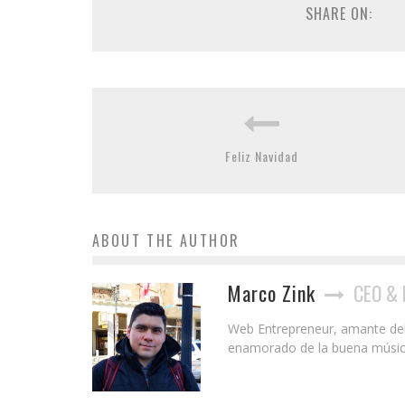
SHARE ON:
Feliz Navidad
ABOUT THE AUTHOR
Marco Zink
CEO & 
Web Entrepreneur, amante del S
enamorado de la buena música y