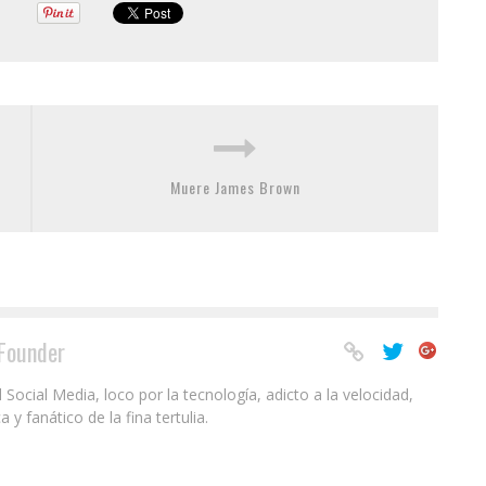
Muere James Brown
Founder
ocial Media, loco por la tecnología, adicto a la velocidad,
 fanático de la fina tertulia.