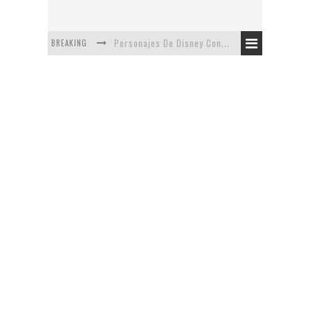
BREAKING
Personajes De Disney Con Vestuarios Contemporáneos
Safari de Oficina
5 Minutos Del Capítulo Mixto: The Simpsons Y Family Guy
Avance De La Quinta Temporada de The Walking Dead
The Company, Segundo Lugar - Vibe Dance Competition
Artista De Pixar convierte películas no infantiles a dibujos de libro para niños