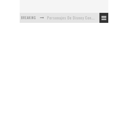
BREAKING
Personajes De Disney Con Vestuarios Contemporáneos
Safari de Oficina
5 Minutos Del Capítulo Mixto: The Simpsons Y Family Guy
Avance De La Quinta Temporada de The Walking Dead
The Company, Segundo Lugar - Vibe Dance Competition
Artista De Pixar convierte películas no infantiles a dibujos de libro para niños