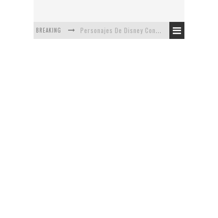
BREAKING
Personajes De Disney Con Vestuarios Contemporáneos
Safari de Oficina
5 Minutos Del Capítulo Mixto: The Simpsons Y Family Guy
Avance De La Quinta Temporada de The Walking Dead
The Company, Segundo Lugar - Vibe Dance Competition
Artista De Pixar convierte películas no infantiles a dibujos de libro para niños