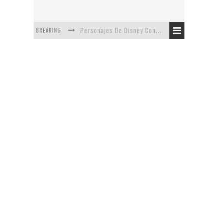
BREAKING
Personajes De Disney Con Vestuarios Contemporáneos
Safari de Oficina
5 Minutos Del Capítulo Mixto: The Simpsons Y Family Guy
Avance De La Quinta Temporada de The Walking Dead
The Company, Segundo Lugar - Vibe Dance Competition
Artista De Pixar convierte películas no infantiles a dibujos de libro para niños