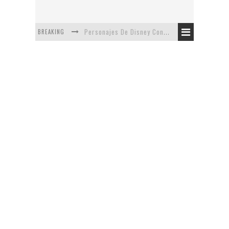
BREAKING
Personajes De Disney Con Vestuarios Contemporáneos
Safari de Oficina
5 Minutos Del Capítulo Mixto: The Simpsons Y Family Guy
Avance De La Quinta Temporada de The Walking Dead
The Company, Segundo Lugar - Vibe Dance Competition
Artista De Pixar convierte películas no infantiles a dibujos de libro para niños