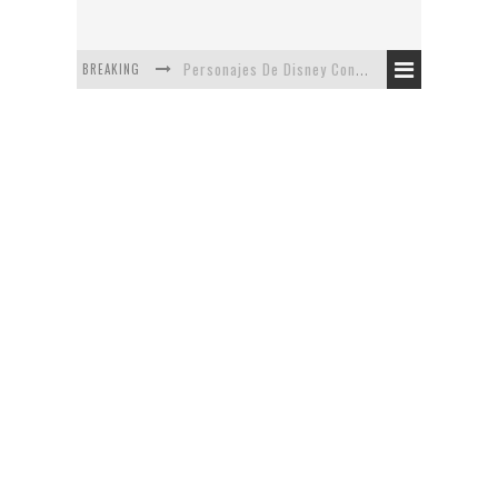
BREAKING
Personajes De Disney Con Vestuarios Contemporáneos
Safari de Oficina
5 Minutos Del Capítulo Mixto: The Simpsons Y Family Guy
Avance De La Quinta Temporada de The Walking Dead
The Company, Segundo Lugar - Vibe Dance Competition
Artista De Pixar convierte películas no infantiles a dibujos de libro para niños