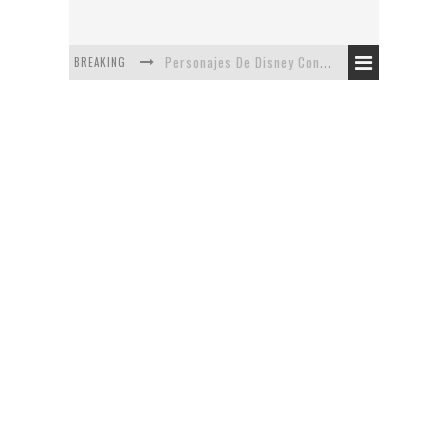
BREAKING
Personajes De Disney Con Vestuarios Contemporáneos
Safari de Oficina
5 Minutos Del Capítulo Mixto: The Simpsons Y Family Guy
Avance De La Quinta Temporada de The Walking Dead
The Company, Segundo Lugar - Vibe Dance Competition
Artista De Pixar convierte películas no infantiles a dibujos de libro para niños