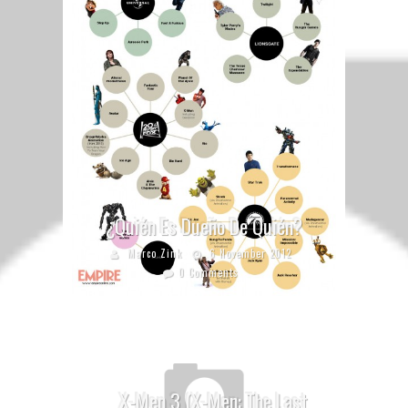
¿Quién Es Dueño De Quién?
Marco Zink
6 November 2012
0 Comments
X-Men 3 (X-Men: The Last