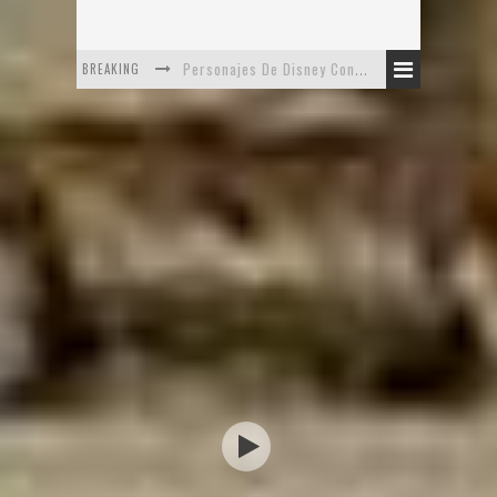
Personajes De Disney Con Vestuarios Contemporáneos
BREAKING
Safari de Oficina
5 Minutos Del Capítulo Mixto: The Simpsons Y Family Guy
Avance De La Quinta Temporada de The Walking Dead
The Company, Segundo Lugar - Vibe Dance Competition
Artista De Pixar convierte películas no infantiles a dibujos de libro para niños