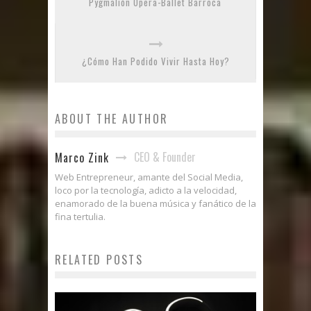
Pygmalión Ópera-Ballet Barroca
¿Cómo Han Podido Vivir Hasta Hoy?
ABOUT THE AUTHOR
CEO & Founder
Marco Zink
Web Entrepreneur, amante del Social Media,
loco por la tecnología, adicto a la velocidad,
enamorado de la buena música y fanático de la
fina tertulia.
RELATED POSTS