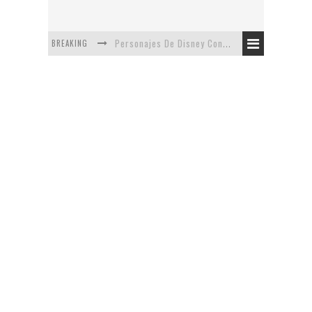
BREAKING
Personajes De Disney Con Vestuarios Contemporáneos
Safari de Oficina
5 Minutos Del Capítulo Mixto: The Simpsons Y Family Guy
Avance De La Quinta Temporada de The Walking Dead
The Company, Segundo Lugar - Vibe Dance Competition
Artista De Pixar convierte películas no infantiles a dibujos de libro para niños