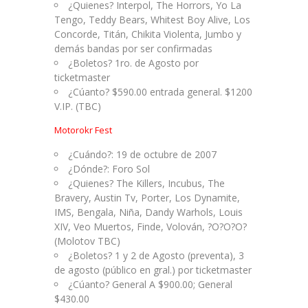
¿Quienes? Interpol, The Horrors, Yo La
Tengo, Teddy Bears, Whitest Boy Alive, Los
Concorde, Titán, Chikita Violenta, Jumbo y
demás bandas por ser confirmadas
¿Boletos? 1ro. de Agosto por
ticketmaster
¿Cúanto? $590.00 entrada general. $1200
V.IP. (TBC)
Motorokr Fest
¿Cuándo?: 19 de octubre de 2007
¿Dónde?: Foro Sol
¿Quienes? The Killers, Incubus, The
Bravery, Austin Tv, Porter, Los Dynamite,
IMS, Bengala, Niña, Dandy Warhols, Louis
XIV, Veo Muertos, Finde, Volován, ?O?O?O?
(Molotov TBC)
¿Boletos? 1 y 2 de Agosto (preventa), 3
de agosto (público en gral.) por ticketmaster
¿Cúanto? General A $900.00; General
$430.00