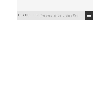
BREAKING
Personajes De Disney Con Vestuarios Contemporáneos
Safari de Oficina
5 Minutos Del Capítulo Mixto: The Simpsons Y Family Guy
Avance De La Quinta Temporada de The Walking Dead
The Company, Segundo Lugar - Vibe Dance Competition
Artista De Pixar convierte películas no infantiles a dibujos de libro para niños