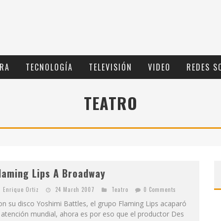
RA
TECNOLOGÍ­A
TELEVISIÓN
VIDEO
REDES S
TEATRO
laming Lips A Broadway
Enrique Ortiz
24 March 2007
Teatro
0 Comments
n su disco Yoshimi Battles, el grupo Flaming Lips acaparó
 atención mundial, ahora es por eso que el productor Des