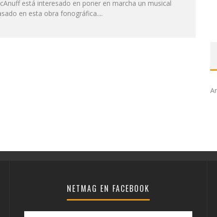
cAnuff está interesado en poner en marcha un musical
sado en esta obra fonográfica....
Ar
NETMAG EN FACEBOOK