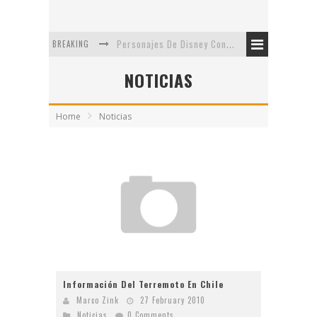
BREAKING
Personajes De Disney Con Vestuarios Contemporáneos
Safari de Oficina
NOTICIAS
5 Minutos Del Capítulo Mixto: The Simpsons Y Family Guy
Home
Noticias
Avance De La Quinta Temporada de The Walking Dead
The Company, Segundo Lugar - Vibe Dance Competition
Artista De Pixar convierte películas no infantiles a dibujos de libro para niños
Información Del Terremoto En Chile
Marco Zink
27 February 2010
Noticias
0 Comments