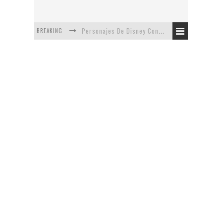
BREAKING
Personajes De Disney Con Vestuarios Contemporáneos
Safari de Oficina
5 Minutos Del Capítulo Mixto: The Simpsons Y Family Guy
Avance De La Quinta Temporada de The Walking Dead
The Company, Segundo Lugar - Vibe Dance Competition
Artista De Pixar convierte películas no infantiles a dibujos de libro para niños