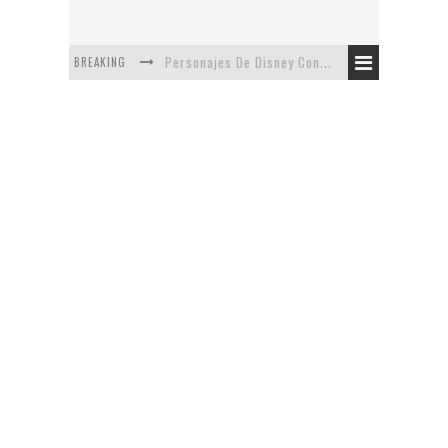
BREAKING
Personajes De Disney Con Vestuarios Contemporáneos
Safari de Oficina
5 Minutos Del Capítulo Mixto: The Simpsons Y Family Guy
Avance De La Quinta Temporada de The Walking Dead
The Company, Segundo Lugar - Vibe Dance Competition
Artista De Pixar convierte películas no infantiles a dibujos de libro para niños